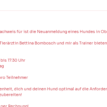
t
a
m
:
2
chweis für ist die Neuanmeldung eines Hundes in Ob
8
.
erärztin Bettina Bombosch und mir als Trainer bieten 
N
o
v
 bis 17:30 Uhr
.
ag
pro Teilnehmer
enheit, dich und deinen Hund optimal auf die Anforde
zubereiten!
 per Rechnung!