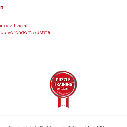
en
ndalltag.at
655 Vorchdorf, Austria