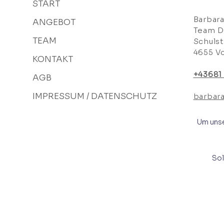
START
Barbar
ANGEBOT
Team D
TEAM
Schulst
4655 V
KONTAKT
+43681
AGB
IMPRESSUM / DATENSCHUTZ
barbar
Um unse
Sol