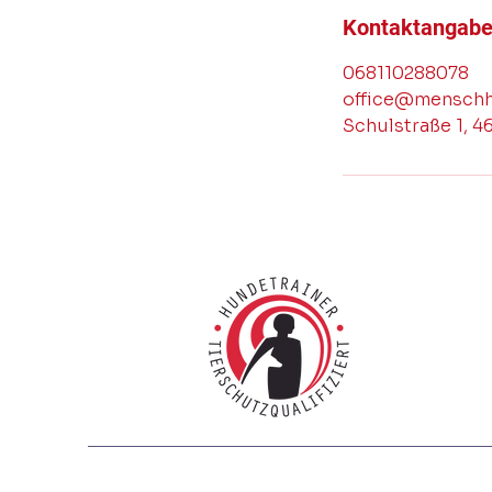
Kontaktangab
068110288078
office@menschhu
Schulstraße 1, 4