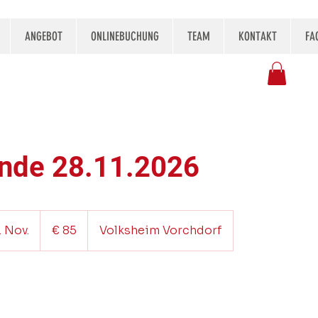
ANGEBOT
ONLINEBUCHUNG
TEAM
KONTAKT
FA
nde 28.11.2026
85
Euro
. Nov.
B
€ 85
Volksheim Vorchdorf
e
g
i
n
n