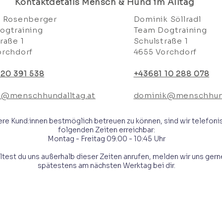
Kontaktdetails Mensch & Hund im Alltag
a Rosenberger
Dominik Söllradl
ogtraining
Team Dogtraining
raße 1
Schulstraße 1
orchdorf
4655 Vorchdorf
 20 391 538
+43681 10 288 078
a@menschhundalltag.at
dominik@menschhund
re Kund:innen bestmöglich betreuen zu können, sind wir telefoni
folgenden Zeiten erreichbar:
Montag - Freitag 09:00 - 10:45 Uhr
ltest du uns außerhalb dieser Zeiten anrufen, melden wir uns gern
spätestens am nächsten Werktag bei dir.