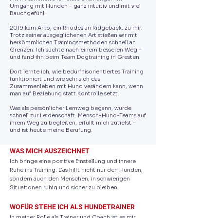
Umgang mit Hunden – ganz intuitiv und mit viel
Bauchgefühl.
2019 kam Arko, ein Rhodesian Ridgeback, zu mir.
Trotz seiner ausgeglichenen Art stießen wir mit
herkömmlichen Trainingsmethoden schnell an
Grenzen. Ich suchte nach einem besseren Weg –
und fand ihn beim Team Dogtraining in Gresten.
Dort lernte ich, wie bedürfnisorientiertes Training
funktioniert und wie sehr sich das
Zusammenleben mit Hund verändern kann, wenn
man auf Beziehung statt Kontrolle setzt.
Was als persönlicher Lernweg begann, wurde
schnell zur Leidenschaft: Mensch-Hund-Teams auf
ihrem Weg zu begleiten, erfüllt mich zutiefst –
und ist heute meine Berufung.
WAS MICH AUSZEICHNET
Ich bringe eine positive Einstellung und innere
Ruhe ins Training. Das hilft nicht nur den Hunden,
sondern auch den Menschen, in schwierigen
Situationen ruhig und sicher zu bleiben.
WOFÜR STEHE ICH ALS HUNDETRAINER
In meiner Rolle als Trainer und Coach ist es mir